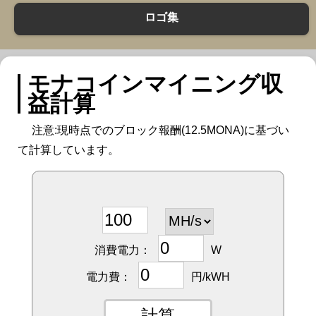
ロゴ集
モナコインマイニング収
益計算
注意:現時点でのブロック報酬(12.5MONA)に基づい
て計算しています。
消費電力：
W
電力費：
円/kWH