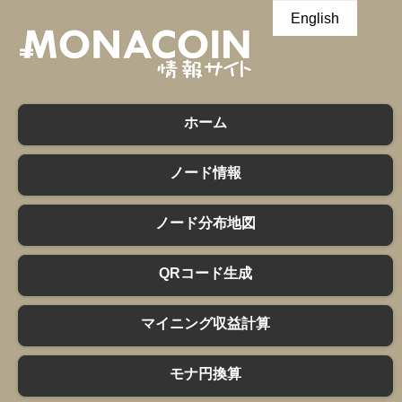
English
日本語
中文
ホーム
ノード情報
ノード分布地図
QRコード生成
マイニング収益計算
モナ円換算